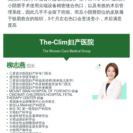
小阴唇手术使用尖端设备精密缝合伤口，以及有效的术后管
理系统，因此几乎不会留下疤痕。而且小阴唇部位的皮肤属
于较易愈合的组织，3个月左右伤口会变淡变小，术后满意
度高
The-Clim妇产医院
The Women Care Medical Group
柳志燕
院长
三星首尔医院妇产科专门医生
成均馆大学医学硕士
三星首尔医院妇产科临床讲师(母体胎儿医学)
三星首尔医院妇产科及精密超音波专门医生
三星首尔医院妇产科外来教授
MOUNT SINAI HOSPITAL OF TORONTO 研修
CINCINATI CHILDREN'S HOSPITAL FETAL
THERAPY CENTER 研修
美国激光会阴整形中心合作医生
前任La Madre妇产科院长
前任 SC 第一医院妇产科院长
大韩妇产科学会
未成年研究会及避孕研究会
大韩泌尿妇科学会
大韩女性会阴整形研究会
大韩排尿障碍及尿失禁学会
大韩周产期学会